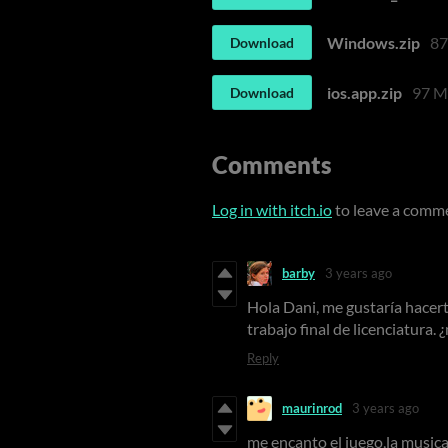
Windows.zip
8
Download
ios.app.zip
97 
Download
Comments
Log in with itch.io
to leave a comm
barby
3 years ago
Hola Dani, me gustaría hacer
trabajo final de licenciatura.
Reply
maurinrod
3 years ago
me encanto el juego,la musica 