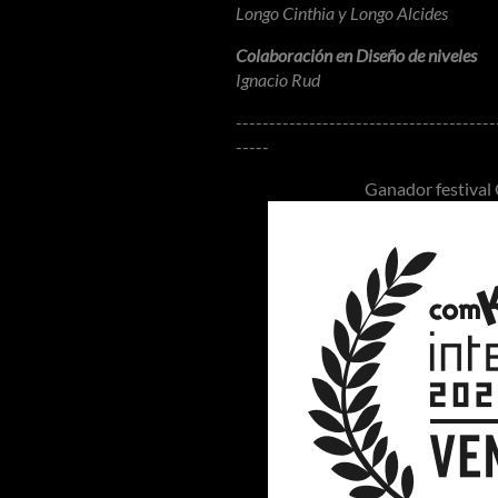
Longo Cinthia y Longo Alcides
Colaboración en Diseño de niveles
Ignacio Rud
---------------------------------------
-----
Ganador festival