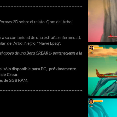
-----------------------------------------------------
aformas 2D sobre el relato Qom del Árbol
ar a su comunidad de una extraña enfermedad,
cular del Árbol Negro, "Nawe Epaq".
 el apoyo de una Beca CREAR1- perteneciente a la
ta, sólo disponible para PC, próximamente
o de Crear.
as de
2GB RAM.
-----------------------------------------------------