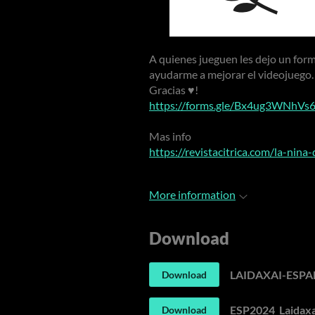
A quienes jueguen les dejo un for
ayudarme a mejorar el videojuego.
Gracias ♥!
https://forms.gle/Bx4ug3WNhVs
Mas info
https://revistacitrica.com/la-nin
More information
Download
LAIDAXAI-ESPA
Download
ESP2024_Laidaxa
Download