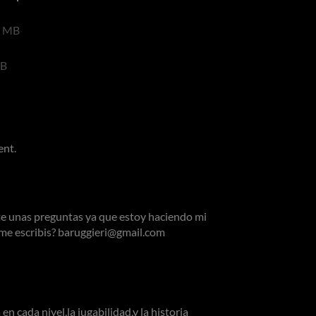
7 MB
MB
ent.
te unas preguntas ya que estoy haciendo mi
 ¿me escribis? baruggieri@gmail.com
en cada nivel,la jugabilidad,y la historia