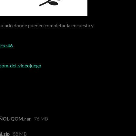
mulario donde pueden completar la encuesta y
6Fxr46
a-qom-del-videojuego
ÑOL-QOM.rar
76 MB
i.zip
88 MB