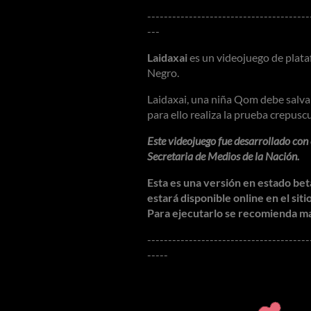
---------------------------------------
---
Laidaxai
es un videojuego de plat
Negro.
Laidaxai, una niña Qom debe salv
para ello realiza la prueba crepus
Este videojuego fue desarrollado con
Secretaria de Medios de la Nación.
Esta es una versión en estado be
estará disponible online en el siti
Para ejecutarlo se recomienda m
---------------------------------------
-----