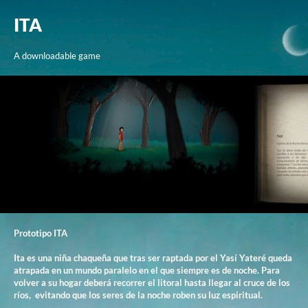
ITA
A downloadable game
Prototipo ITA
Ita es una niña chaqueña que tras ser raptada por el Yasí Yateré queda
atrapada en un mundo paralelo en el que siempre es de noche. Para
volver a su hogar deberá recorrer el litoral hasta llegar al cruce de los
ríos, evitando que los seres de la noche roben su luz espiritual.