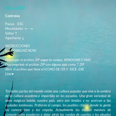
INSTAGRAM
Controles
Pausa ESC
Movimiento ← →
Saltar ↑
Agacharse ↓
INSTRUCCIONES
Ir a DOWLOAD NOW
Descargar el archivo ZIP segun tu compu, WINDOWS O MAC
Descomprimir el archivo ZIP con alguna app como 7 ZIP
Abrir el archivo que tiene el ICONO DE ITA Y DICE .EXE
Listo♥
“En todas partes del mundo existe una cultura popular que vive a la sombra
de la cultura académica impartida en las escuelas. Una gran variedad de
seres mágicos habita nuestro país, pero son tímidos y no acercan a las
ciudades luminosas. Prefieren el campo, los pueblos chicos, donde la gente
los conoce bien y los respeta. Actualmente los medios masivos de
comunicación ayudaron a dejar atrás las rondas de cuentos y los abuelos